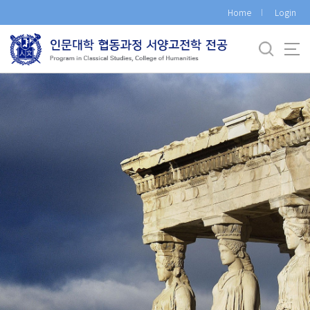
바
Home
Login
로
가
기
메
뉴