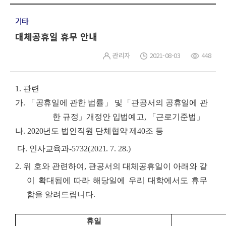
기타
대체공휴일 휴무 안내
관리자
2021-08-03
448
1.
관련
가
.
「공휴일에 관한 법률」 및「관공서의 공휴일에 관
한 규정」개정안 입법예고
,
「근로기준법」
나
. 2020
년도 법인직원 단체협약 제
40
조 등
다. 인사교육과-5732(2021. 7. 28.)
2.
위 호와 관련하여
,
관공서의 대체공휴일이 아래와 같
이 확대됨에 따라 해당일에 우리 대학에서도 휴무
함을 알려드립니다
.
휴일