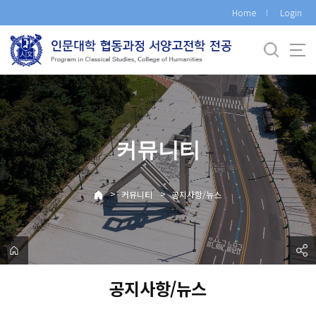
바
Home
Login
로
가
기
메
뉴
커뮤니티
>
>
커뮤니티
공지사항/뉴스
공지사항/뉴스