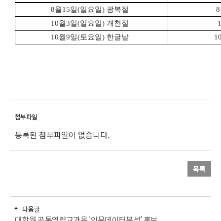
8
월
15
일
(
일요일
)
광복절
8
10
월
3
일
(
일요일
)
개천절
10
월
9
일
(
토요일
)
한글날
1
등록된 첨부파일이 없습니다.
목록
다음글
대학원 공통역량교과목 '인문데이터분석' 홍보