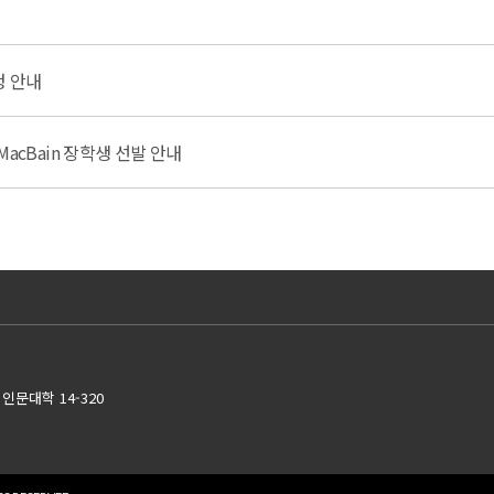
청 안내
l MacBain 장학생 선발 안내
인문대학 14-320