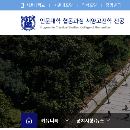
바
서울대학교
서울대포털
입학포털
증명발급
로
가
기
메
뉴
커뮤니티
공지사항/뉴스