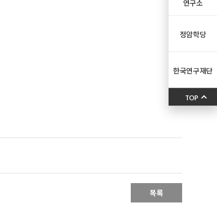
연구소
정암학당
한국연구재단
TOP
목록