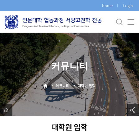
바
Home
Login
로
가
기
메
뉴
커뮤니티
>
>
커뮤니티
대학원 입학
대학원 입학