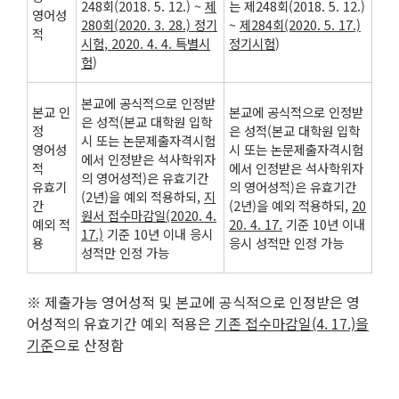
248회(2018. 5. 12.) ~
제
는 제248회(2018. 5. 12.)
영어성
280
회
(2020. 3. 28.)
정기
~
제
284
회
(2020. 5. 17.)
적
시험
, 2020. 4. 4.
특별시
정기시험
)
험
)
본교에 공식적으로 인정받
본교 인
본교에 공식적으로 인정받
은 성적(본교 대학원 입학
정
은 성적(본교 대학원 입학
시 또는 논문제출자격시험
영어성
시 또는 논문제출자격시험
에서 인정받은 석사학위자
적
에서 인정받은 석사학위자
의 영어성적)은 유효기간
유효기
의 영어성적)은 유효기간
(2년)을 예외 적용하되,
지
간
(2년)을 예외 적용하되,
20
원서 접수마감일
(2020. 4.
예외 적
20. 4. 17.
기준 10년 이내
17.)
기준 10년 이내 응시
용
응시 성적만 인정 가능
성적만 인정 가능
※ 제출가능 영어성적 및 본교에 공식적으로 인정받은 영
어성적의 유효기간 예외 적용은
기존 접수마감일
(4. 17.)
을
기준
으로 산정함