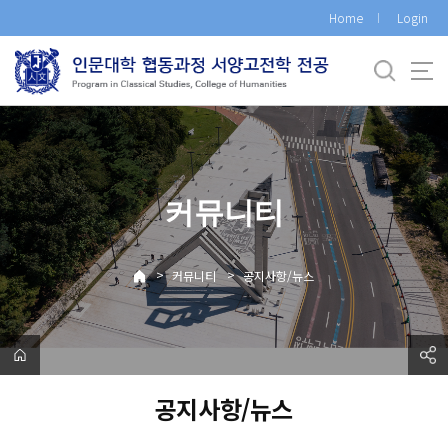
바
Home
Login
로
가
기
메
뉴
커뮤니티
>
>
커뮤니티
공지사항/뉴스
공지사항/뉴스